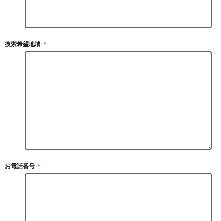
捜索希望地域
＊
お電話番号
＊